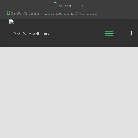
Se connecter
03.80.73.68.35
asc-secretariat@wanadoo.fr